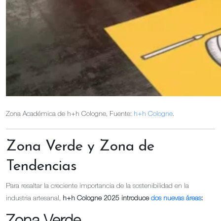
Zona Académica de h+h Cologne, Fuente:
h+h Cologne
.
Zona Verde y Zona de
Tendencias
Para resaltar la creciente importancia de la sostenibilidad en la
industria artesanal,
h+h Cologne 2025 introduce
dos nuevas áreas
: