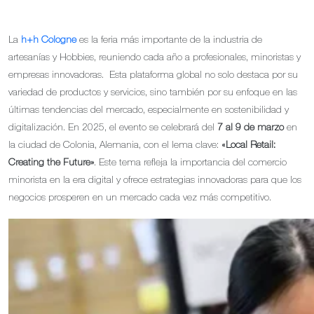
La
h+h Cologne
es la feria más importante de la industria de
artesanías y Hobbies, reuniendo cada año a profesionales, minoristas y
empresas innovadoras. Esta plataforma global no solo destaca por su
variedad de productos y servicios, sino también por su enfoque en las
últimas tendencias del mercado, especialmente en sostenibilidad y
digitalización. En 2025, el evento se celebrará del
7 al 9 de marzo
en
la ciudad de Colonia, Alemania, con el lema clave:
«Local Retail:
Creating the Future»
. Este tema refleja la importancia del comercio
minorista en la era digital y ofrece estrategias innovadoras para que los
negocios prosperen en un mercado cada vez más competitivo.