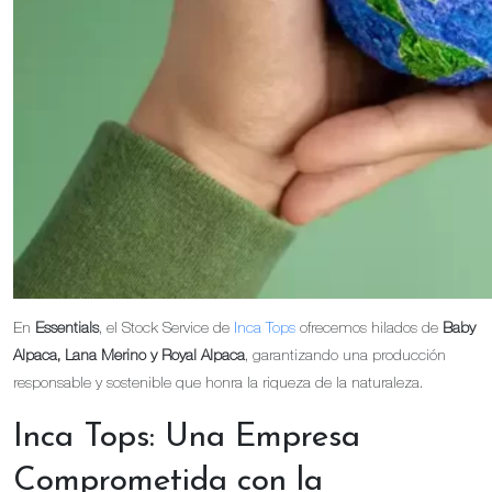
En
Essentials
, el Stock Service de
Inca Tops
ofrecemos hilados de
Baby
Alpaca, Lana Merino y Royal Alpaca
, garantizando una producción
responsable y sostenible que honra la riqueza de la naturaleza.
Inca Tops: Una Empresa
Comprometida con la