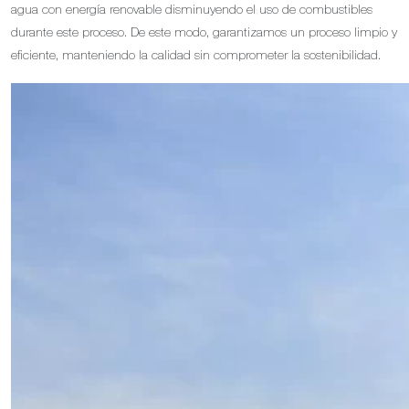
agua con energía renovable disminuyendo el uso de combustibles
durante este proceso. De este modo, garantizamos un proceso limpio y
eficiente, manteniendo la calidad sin comprometer la sostenibilidad.